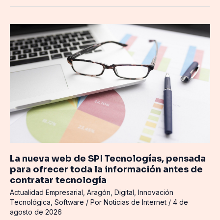
La
nueva
web
de
SPI
Tecnologías,
pensada
para
ofrecer
toda
la
información
La nueva web de SPI Tecnologías, pensada
antes
para ofrecer toda la información antes de
de
contratar tecnología
contratar
Actualidad Empresarial
,
Aragón
,
Digital
,
Innovación
tecnología
Tecnológica
,
Software
/ Por
Noticias de Internet
/
4 de
agosto de 2026