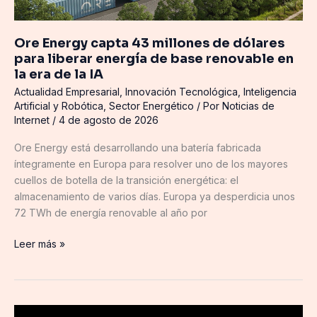
energía
de
Ore Energy capta 43 millones de dólares
base
para liberar energía de base renovable en
renovable
la era de la IA
en
Actualidad Empresarial
,
Innovación Tecnológica
,
Inteligencia
la
Artificial y Robótica
,
Sector Energético
/ Por
Noticias de
era
Internet
/
4 de agosto de 2026
de
la
Ore Energy está desarrollando una batería fabricada
IA
íntegramente en Europa para resolver uno de los mayores
cuellos de botella de la transición energética: el
almacenamiento de varios días. Europa ya desperdicia unos
72 TWh de energía renovable al año por
Leer más »
IBSAT