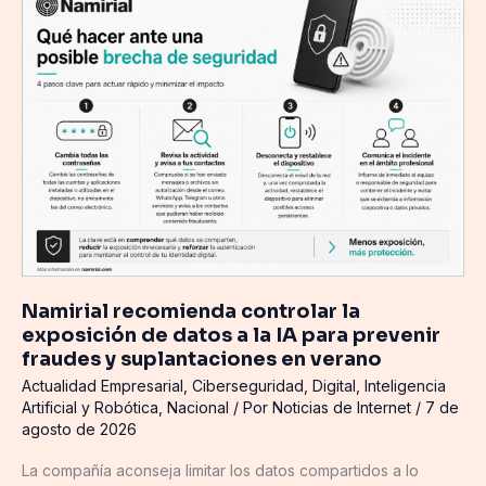
recomienda
controlar
la
exposición
de
datos
a
la
IA
para
prevenir
fraudes
Namirial recomienda controlar la
y
exposición de datos a la IA para prevenir
suplantaciones
fraudes y suplantaciones en verano
en
Actualidad Empresarial
,
Ciberseguridad
,
Digital
,
Inteligencia
verano
Artificial y Robótica
,
Nacional
/ Por
Noticias de Internet
/
7 de
agosto de 2026
La compañía aconseja limitar los datos compartidos a lo