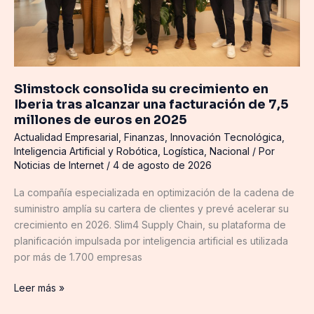
alcanzar
una
facturación
de
7,5
Slimstock consolida su crecimiento en
millones
Iberia tras alcanzar una facturación de 7,5
de
millones de euros en 2025
euros
Actualidad Empresarial
,
Finanzas
,
Innovación Tecnológica
,
en
Inteligencia Artificial y Robótica
,
Logística
,
Nacional
/ Por
2025
Noticias de Internet
/
4 de agosto de 2026
La compañía especializada en optimización de la cadena de
suministro amplía su cartera de clientes y prevé acelerar su
crecimiento en 2026. Slim4 Supply Chain, su plataforma de
planificación impulsada por inteligencia artificial es utilizada
por más de 1.700 empresas
Leer más »