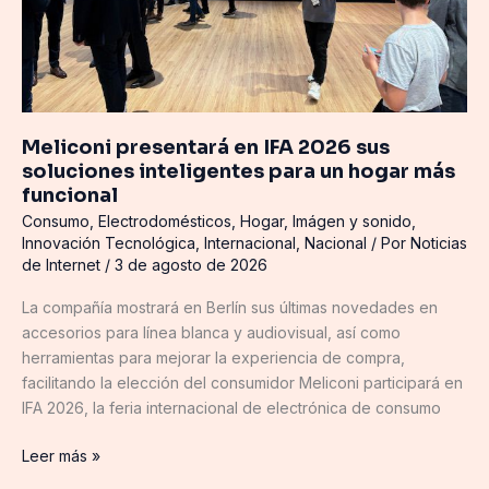
hogar
más
funcional
Meliconi presentará en IFA 2026 sus
soluciones inteligentes para un hogar más
funcional
Consumo
,
Electrodomésticos
,
Hogar
,
Imágen y sonido
,
Innovación Tecnológica
,
Internacional
,
Nacional
/ Por
Noticias
de Internet
/
3 de agosto de 2026
La compañía mostrará en Berlín sus últimas novedades en
accesorios para línea blanca y audiovisual, así como
herramientas para mejorar la experiencia de compra,
facilitando la elección del consumidor Meliconi participará en
IFA 2026, la feria internacional de electrónica de consumo
Leer más »