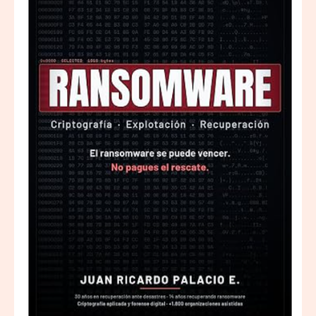
el
rescate’:
el
nuevo
libro
de
Juan
Ricardo
Palacio
Escobar