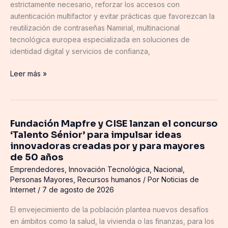
estrictamente necesario, reforzar los accesos con
autenticación multifactor y evitar prácticas que favorezcan la
reutilización de contraseñas Namirial, multinacional
tecnológica europea especializada en soluciones de
identidad digital y servicios de confianza,
Leer más »
Fundación Mapfre y CISE lanzan el concurso
Fundación
‘Talento Sénior’ para impulsar ideas
Mapfre
innovadoras creadas por y para mayores
y
de 50 años
CISE
Emprendedores
,
Innovación Tecnológica
,
Nacional
,
lanzan
Personas Mayores
,
Recursos humanos
/ Por
Noticias de
el
Internet
/
7 de agosto de 2026
concurso
‘Talento
El envejecimiento de la población plantea nuevos desafíos
Sénior’
en ámbitos como la salud, la vivienda o las finanzas, para los