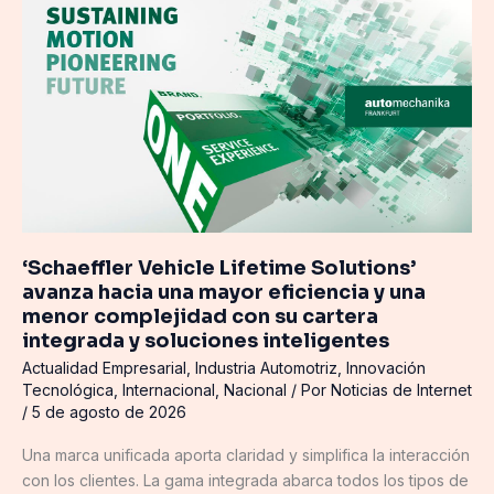
Vehicle
Lifetime
Solutions’
avanza
hacia
una
mayor
eficiencia
y
una
‘Schaeffler Vehicle Lifetime Solutions’
menor
avanza hacia una mayor eficiencia y una
complejidad
menor complejidad con su cartera
con
integrada y soluciones inteligentes
su
Actualidad Empresarial
,
Industria Automotriz
,
Innovación
cartera
Tecnológica
,
Internacional
,
Nacional
/ Por
Noticias de Internet
integrada
/
5 de agosto de 2026
y
soluciones
Una marca unificada aporta claridad y simplifica la interacción
inteligentes
con los clientes. La gama integrada abarca todos los tipos de