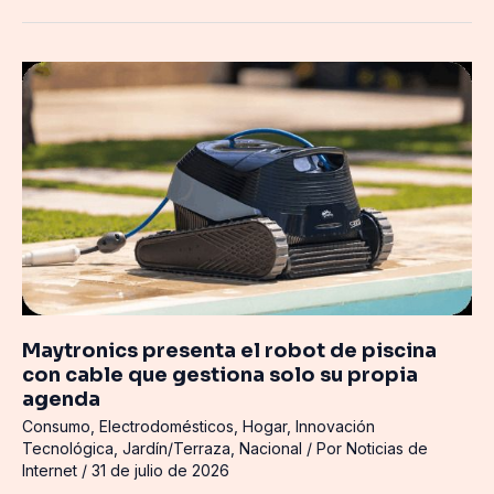
Maytronics
presenta
el
robot
de
piscina
con
cable
que
gestiona
solo
Maytronics presenta el robot de piscina
su
con cable que gestiona solo su propia
propia
agenda
agenda
Consumo
,
Electrodomésticos
,
Hogar
,
Innovación
Tecnológica
,
Jardín/Terraza
,
Nacional
/ Por
Noticias de
Internet
/
31 de julio de 2026