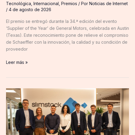
Tecnológica
,
Internacional
,
Premios
/ Por
Noticias de Internet
/
4 de agosto de 2026
El premio se entregó durante la 34.ª edición del evento
‘Supplier of the Year’ de General Motors, celebrada en Austin
(Texas). Este reconocimiento pone de relieve el compromiso
de Schaeffler con la innovación, la calidad y su condición de
proveedor
Leer más »
Slimstock
consolida
su
crecimiento
en
Iberia
tras