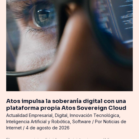
con
una
plataforma
propia
Atos
Sovereign
Cloud
Atos impulsa la soberanía digital con una
plataforma propia Atos Sovereign Cloud
Actualidad Empresarial
,
Digital
,
Innovación Tecnológica
,
Inteligencia Artificial y Robótica
,
Software
/ Por
Noticias de
Internet
/
4 de agosto de 2026