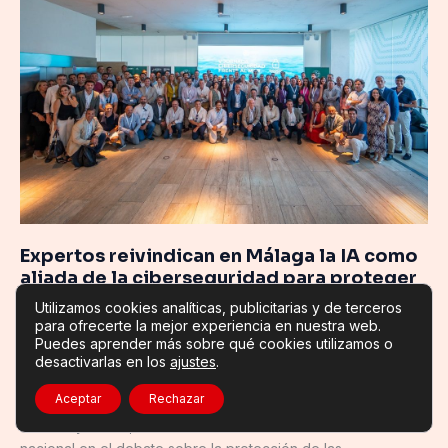
en
Málaga
la
IA
como
aliada
de
la
ciberseguridad
para
proteger
Expertos reivindican en Málaga la IA como
servicios
aliada de la ciberseguridad para proteger
esenciales
servicios esenciales
Utilizamos cookies analíticas, publicitarias y de terceros
Actualidad Empresarial
,
Andalucia
,
Ciberseguridad
,
para ofrecerte la mejor experiencia en nuestra web.
Puedes aprender más sobre qué cookies utilizamos o
Innovación Tecnológica
,
Inteligencia Artificial y Robótica
,
desactivarlas en los
ajustes
.
Nacional
/ Por
Noticias de Internet
/
31 de julio de 2026
Aceptar
Rechazar
La V Jornada ‘Ciberseguridad Frente al Mar’, organizada por
COITTA y AAGIT, consolida a Andalucía como un referente