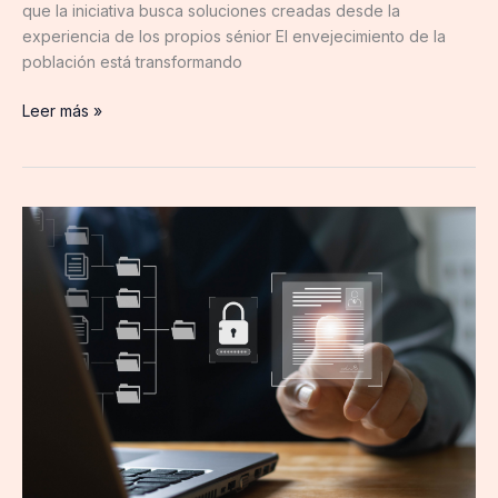
para
que la iniciativa busca soluciones creadas desde la
impulsar
experiencia de los propios sénior El envejecimiento de la
ideas
población está transformando
innovadoras
creadas
Leer más »
por
y
para
mayores
El
de
riesgo
50
oculto
años
del
verano
en
el
puesto
de
trabajo:
accesos