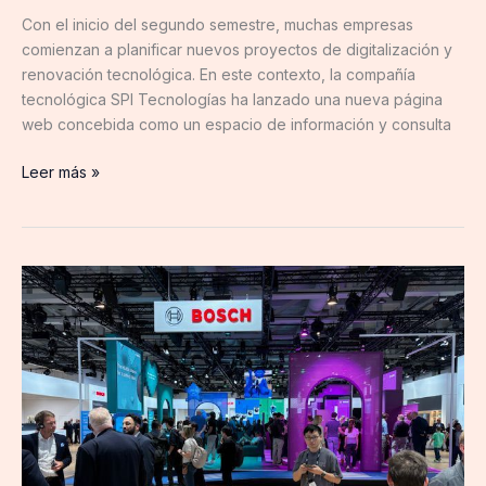
Con el inicio del segundo semestre, muchas empresas
comienzan a planificar nuevos proyectos de digitalización y
renovación tecnológica. En este contexto, la compañía
tecnológica SPI Tecnologías ha lanzado una nueva página
web concebida como un espacio de información y consulta
Leer más »
Meliconi presentará
en
IFA
2026
sus
soluciones
inteligentes
para
un