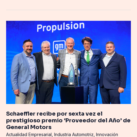
Schaeffler
recibe
por
sexta
vez
el
prestigioso
premio
‘Proveedor
del
Año’
de
General
Schaeffler recibe por sexta vez el
Motors
prestigioso premio ‘Proveedor del Año’ de
General Motors
Actualidad Empresarial
,
Industria Automotriz
,
Innovación