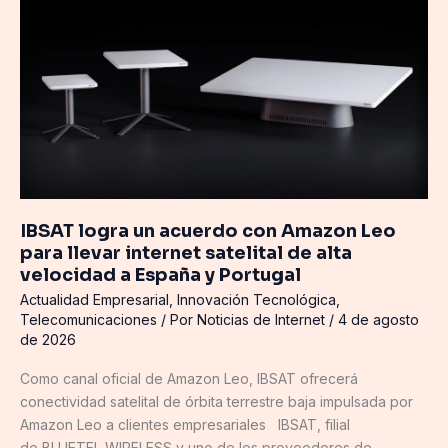
logra
un
acuerdo
con
Amazon
Leo
para
llevar
internet
satelital
IBSAT logra un acuerdo con Amazon Leo
de
para llevar internet satelital de alta
alta
velocidad a España y Portugal
velocidad
Actualidad Empresarial
,
Innovación Tecnológica
,
a
Telecomunicaciones
/ Por
Noticias de Internet
/
4 de agosto
España
de 2026
y
Como canal oficial de Amazon Leo, IBSAT ofrecerá
Portugal
conectividad satelital de órbita terrestre baja impulsada por
Amazon Leo a clientes empresariales IBSAT, filial
de BLUETEL WIRELESS y uno de los proveedores de