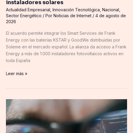
instaladores solares
Actualidad Empresarial
,
Innovación Tecnológica
,
Nacional
,
Sector Energético
/ Por
Noticias de Internet
/
4 de agosto de
2026
El acuerdo permite integrar los Smart Services de Frank
Energy con las baterías KSTAR y GoodWe distribuidas por
Soleme en el mercado español. La alianza da acceso a Frank
Energy a más de 1.000 instaladores fotovoltaicos activos en
toda España
Leer más »
Atos
impulsa
la
soberanía
digital