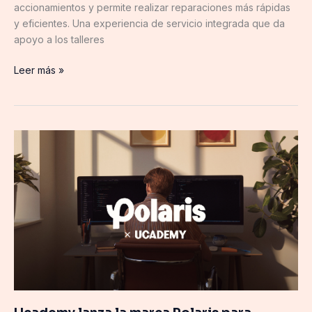
accionamientos y permite realizar reparaciones más rápidas
y eficientes. Una experiencia de servicio integrada que da
apoyo a los talleres
Leer más »
Ucademy
lanza
la
marca
Polaris
para
adaptar
la
preparación
de
oposiciones