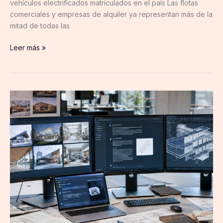
vehículos electrificados matriculados en el país Las flotas
comerciales y empresas de alquiler ya representan más de la
mitad de todas las
Leer más »
The
Factory
School
explica
por
qué
aprender
herramientas
de
IA
ya
no