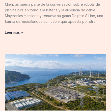
Mientras buena parte de la conversación sobre robots de
piscina gira en torno a la batería y la ausencia de cable,
Maytronics mantiene y renueva su gama Dolphin S Line, una
familia de limpiafondos con cable que apuesta por otra
Leer más »
AleaSoft:
la
electrificación
necesita
una
red
eléctrica
más
fuerte,
flexible