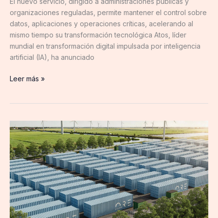
El nuevo servicio, dirigido a administraciones públicas y
organizaciones reguladas, permite mantener el control sobre
datos, aplicaciones y operaciones críticas, acelerando al
mismo tiempo su transformación tecnológica Atos, líder
mundial en transformación digital impulsada por inteligencia
artificial (IA), ha anunciado
Leer más »
Ore
Energy
capta
43
millones
de
dólares
para
liberar