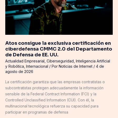
certificación
en
ciberdefensa
CMMC
2.0
del
Departamento
Atos consigue la exclusiva certificación en
de
ciberdefensa CMMC 2.0 del Departamento
Defensa
de Defensa de EE. UU.
de
Actualidad Empresarial
,
Ciberseguridad
,
Inteligencia Artificial
EE.
y Robótica
,
Internacional
/ Por
Noticias de Internet
/
4 de
UU.
agosto de 2026
La certificación garantiza que las empresas contratistas o
subcontratistas protegen adecuadamente la información
sensible de la Federal Contract Information (FCI) y la
Controlled Unclassified Information (CUI). Con él, la
multinacional tecnológica refuerza su capacidad para
participar en programas de defensa