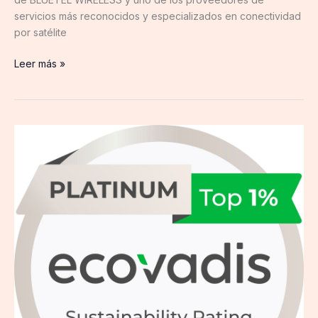
servicios más reconocidos y especializados en conectividad
por satélite
Leer más »
Schaeffler
obtiene
la
calificación
Platino
en
la
evaluación
de
EcoVadis