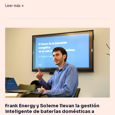
Leer más »
Frank
Energy
y
Soleme
llevan
la
gestión
inteligente
de
baterías
domésticas
a
instaladores
Frank Energy y Soleme llevan la gestión
solares
inteligente de baterías domésticas a