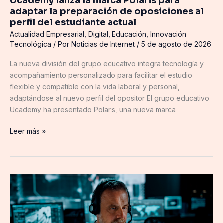
Ucademy lanza la marca Polaris para
al
adaptar la preparación de oposiciones al
perfil
perfil del estudiante actual
del
Actualidad Empresarial
,
Digital
,
Educación
,
Innovación
estudiante
Tecnológica
/ Por
Noticias de Internet
/
5 de agosto de 2026
actual
La nueva división del grupo educativo integra tecnología y
acompañamiento personalizado para facilitar el estudio
flexible y compatible con la vida laboral y personal,
adaptándose al nuevo perfil del opositor El grupo educativo
Ucademy ha presentado Polaris, una nueva marca
Leer más »
Atos
consigue
la
exclusiva