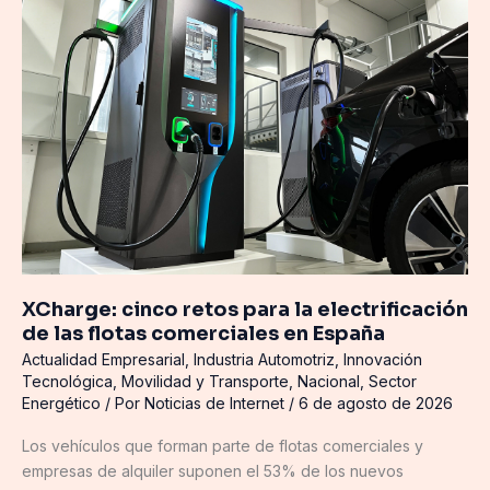
retos
para
la
electrificación
de
las
flotas
comerciales
en
España
XCharge: cinco retos para la electrificación
de las flotas comerciales en España
Actualidad Empresarial
,
Industria Automotriz
,
Innovación
Tecnológica
,
Movilidad y Transporte
,
Nacional
,
Sector
Energético
/ Por
Noticias de Internet
/
6 de agosto de 2026
Los vehículos que forman parte de flotas comerciales y
empresas de alquiler suponen el 53% de los nuevos