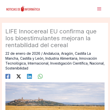
Ir
al
contenido
LIFE Innocereal EU confirma que
los bioestimulantes mejoran la
rentabilidad del cereal
22 de enero de 2026
/
Andalucia
,
Aragón
,
Castilla La
Mancha
,
Castilla y León
,
Industria Alimentaria
,
Innovación
Tecnológica
,
Internacional
,
Investigación Científica
,
Nacional
,
Sostenibilidad