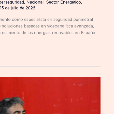
berseguridad
,
Nacional
,
Sector Energético
,
15 de julio de 2026
iento como especialista en seguridad perimetral
e soluciones basadas en videoanalítica avanzada,
l crecimiento de las energías renovables en España