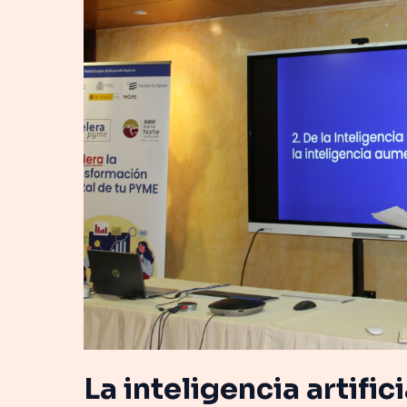
LinkedIn
protagonizan
una
nueva
jornada
de
Acelera
Pyme
Guadalajara
La inteligencia artific