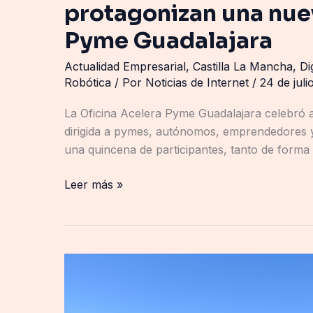
protagonizan una nue
Pyme Guadalajara
Actualidad Empresarial
,
Castilla La Mancha
,
Di
Robótica
/ Por
Noticias de Internet
/
24 de juli
La Oficina Acelera Pyme Guadalajara celebró ay
dirigida a pymes, autónomos, emprendedores y 
una quincena de participantes, tanto de forma
Leer más »
El
cobre
de