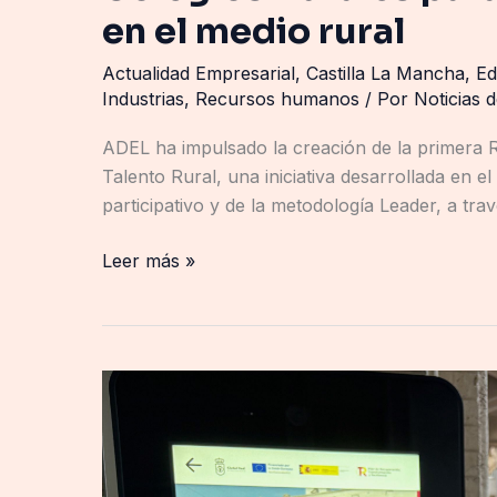
en el medio rural
Actualidad Empresarial
,
Castilla La Mancha
,
Ed
Industrias
,
Recursos humanos
/ Por
Noticias 
ADEL ha impulsado la creación de la primera R
Talento Rural, una iniciativa desarrollada en e
participativo y de la metodología Leader, a tra
Leer más »
La
web
turística
de