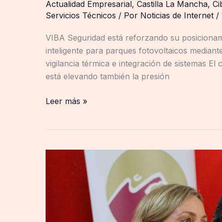
Actualidad Empresarial
,
Castilla La Mancha
,
Ci
Servicios Técnicos
/ Por
Noticias de Internet
/
VIBA Seguridad está reforzando su posicionam
inteligente para parques fotovoltaicos mediant
vigilancia térmica e integración de sistemas E
está elevando también la presión
Leer más »
ADEL
Sierra
Norte
impulsa
la
primera