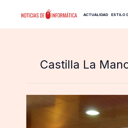
Ir
al
ACTUALIDAD
ESTILO 
contenido
Castilla La Man
La
inteligencia
artificial
y