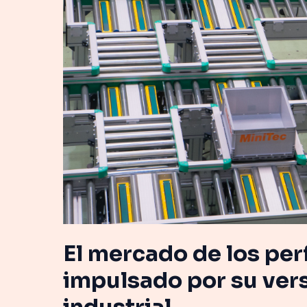
perfiles
de
aluminio
crece
impulsado
por
su
versatilidad
en
el
sector
industrial
El mercado de los per
impulsado por su vers
industrial