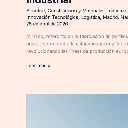
Bricolaje
,
Construcción y Materiales
,
Industria
Innovación Tecnológica
,
Logística
,
Madrid
,
Nac
28 de abril de 2026
MiniTec, referente en la fabricación de perfil
análisis sobre cómo la estandarización y la flex
revolucionando las líneas de producción europ
Leer más »
Mammotion
revoluciona
el
mantenimiento
de