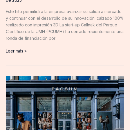
de 2025
Este hito permitirá a la empresa avanzar su salida a mercado
y continuar con el desarrollo de su innovación: calzado 100%
realizado con impresión 3D La start-up Callnak del Parque
Científico de la UMH (PCUMH) ha cerrado recientemente una
ronda de financiación por
Leer más »
Pacsun
implementa
con
éxito
Manhattan
Active®
Point
Of