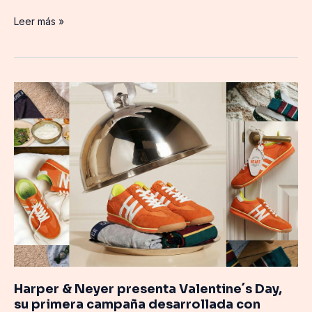
Leer más »
Harper
&
Neyer
presenta
Valentine
´s
Day,
su
primera
campaña
desarrollada
con
Inteligencia
Harper & Neyer presenta Valentine´s Day,
Artificial
su primera campaña desarrollada con