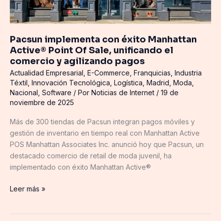
Sale,
unificando
el
Pacsun implementa con éxito Manhattan
comercio
Active® Point Of Sale, unificando el
y
comercio y agilizando pagos
agilizando
pagos
Actualidad Empresarial
,
E-Commerce
,
Franquicias
,
Industria
Téxtil
,
Innovación Tecnológica
,
Logística
,
Madrid
,
Moda
,
Nacional
,
Software
/ Por
Noticias de Internet
/
19 de
noviembre de 2025
Más de 300 tiendas de Pacsun integran pagos móviles y
gestión de inventario en tiempo real con Manhattan Active
POS Manhattan Associates Inc. anunció hoy que Pacsun, un
destacado comercio de retail de moda juvenil, ha
implementado con éxito Manhattan Active®
Leer más »