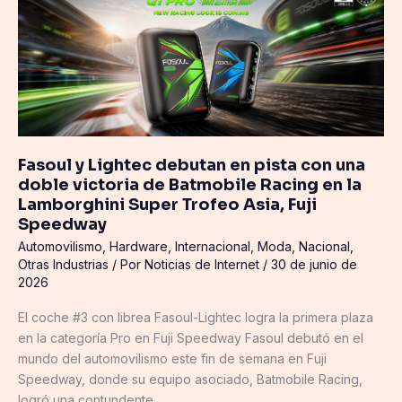
y
Lightec
debutan
en
pista
con
una
doble
Fasoul y Lightec debutan en pista con una
victoria
doble victoria de Batmobile Racing en la
de
Lamborghini Super Trofeo Asia, Fuji
Batmobile
Speedway
Racing
Automovilismo
,
Hardware
,
Internacional
,
Moda
,
Nacional
,
en
Otras Industrias
/ Por
Noticias de Internet
/
30 de junio de
la
2026
Lamborghini
El coche #3 con librea Fasoul-Lightec logra la primera plaza
Super
en la categoría Pro en Fuji Speedway Fasoul debutó en el
Trofeo
mundo del automovilismo este fin de semana en Fuji
Asia,
Speedway, donde su equipo asociado, Batmobile Racing,
Fuji
logró una contundente
Speedway