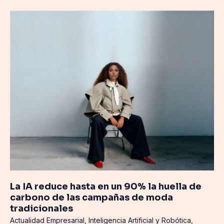
La
IA
reduce
hasta
en
un
90%
la
huella
de
carbono
de
las
campañas
de
La IA reduce hasta en un 90% la huella de
moda
carbono de las campañas de moda
tradicionales
tradicionales
Actualidad Empresarial
,
Inteligencia Artificial y Robótica
,