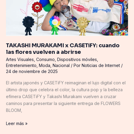
las
flores
vuelven
a
abrirse
TAKASHI MURAKAMI x CASETiFY: cuando
las flores vuelven a abrirse
Artes Visuales
,
Consumo
,
Dispositivos móviles
,
Entretenimiento
,
Moda
,
Nacional
/ Por
Noticias de Internet
/
24 de noviembre de 2025
El artista japonés y CASETiFY reimaginan el lujo digital con el
último drop que celebra el color, la cultura pop y la belleza
efímera CASETiFY y Takashi Murakami vuelven a cruzar
caminos para presentar la siguiente entrega de FLOWERS
BLOOM,
Leer más »