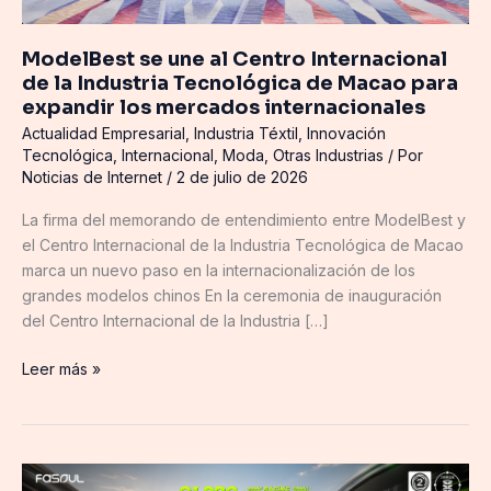
Tecnológica
de
ModelBest se une al Centro Internacional
Macao
de la Industria Tecnológica de Macao para
para
expandir los mercados internacionales
expandir
Actualidad Empresarial
,
Industria Téxtil
,
Innovación
los
Tecnológica
,
Internacional
,
Moda
,
Otras Industrias
/ Por
mercados
Noticias de Internet
/
2 de julio de 2026
internacionales
La firma del memorando de entendimiento entre ModelBest y
el Centro Internacional de la Industria Tecnológica de Macao
marca un nuevo paso en la internacionalización de los
grandes modelos chinos En la ceremonia de inauguración
del Centro Internacional de la Industria […]
Leer más »
Fasoul