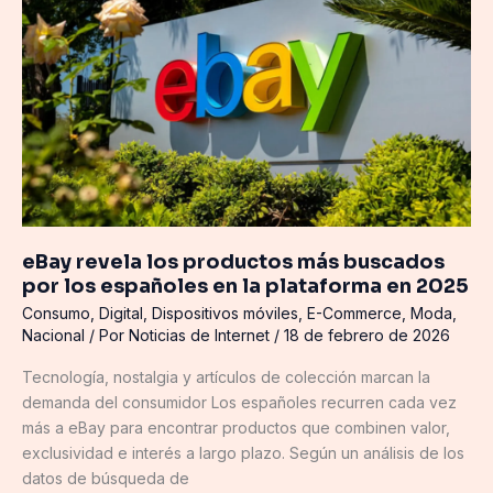
productos
más
buscados
por
los
españoles
en
la
plataforma
en
eBay revela los productos más buscados
2025
por los españoles en la plataforma en 2025
Consumo
,
Digital
,
Dispositivos móviles
,
E-Commerce
,
Moda
,
Nacional
/ Por
Noticias de Internet
/
18 de febrero de 2026
Tecnología, nostalgia y artículos de colección marcan la
demanda del consumidor Los españoles recurren cada vez
más a eBay para encontrar productos que combinen valor,
exclusividad e interés a largo plazo. Según un análisis de los
datos de búsqueda de