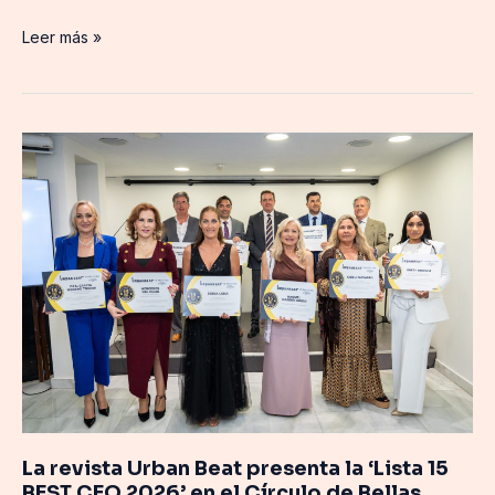
Leer más »
La
revista
Urban
Beat
presenta
la
‘Lista
15
BEST
CEO
2026’
en
el
La revista Urban Beat presenta la ‘Lista 15
Círculo
BEST CEO 2026’ en el Círculo de Bellas