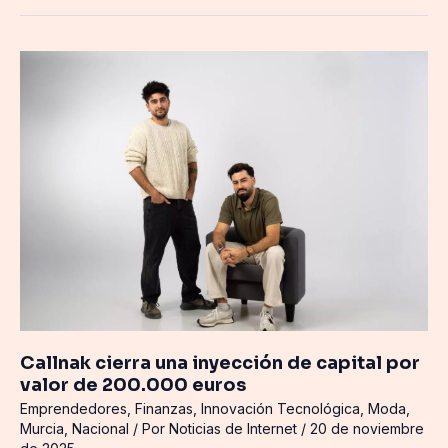
Callnak
cierra
una
inyección
de
capital
por
valor
de
200.000
euros
Callnak cierra una inyección de capital por
valor de 200.000 euros
Emprendedores
,
Finanzas
,
Innovación Tecnológica
,
Moda
,
Murcia
,
Nacional
/ Por
Noticias de Internet
/
20 de noviembre