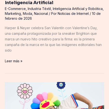
Inteligencia Artificial
E-Commerce
,
Industria Téxtil
,
Inteligencia Artificial y Robótica
,
Marketing
,
Moda
,
Nacional
/ Por
Noticias de Internet
/
10 de
febrero de 2026
Harper & Neyer celebra San Valentín con Valentine’s Day,
una campaña protagonizada por la sneaker Brighton que
marca un nuevo hito creativo para la firma: es la primera
campaña de la marca en la que las imágenes editoriales han
sido
Leer más »
TAKASHI
MURAKAMI
x
CASETiFY:
cuando