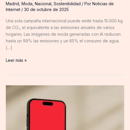
Madrid
,
Moda
,
Nacional
,
Sostenibilidad
/ Por
Noticias de
Internet
/
30 de octubre de 2025
Una sola campaña internacional puede emitir hasta 15.000 kg
de CO₂, el equivalente a las emisiones anuales de varios
hogares. Las imágenes de moda generadas con IA reducen
hasta un 99% las emisiones y un 85% el consumo de agua.
[…]
Leer más »
FlamAid
presenta
la
versión
Pro
de
su