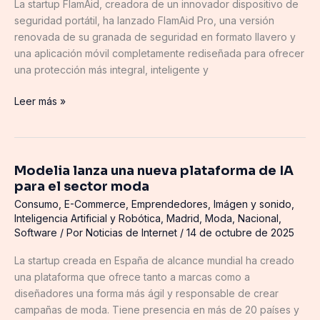
La startup FlamAid, creadora de un innovador dispositivo de
seguridad portátil, ha lanzado FlamAid Pro, una versión
renovada de su granada de seguridad en formato llavero y
una aplicación móvil completamente rediseñada para ofrecer
una protección más integral, inteligente y
Leer más »
Modelia lanza una nueva plataforma de IA
Modelia
para el sector moda
lanza
una
Consumo
,
E-Commerce
,
Emprendedores
,
Imágen y sonido
,
Inteligencia Artificial y Robótica
,
Madrid
,
Moda
,
Nacional
,
nueva
Software
/ Por
Noticias de Internet
/
14 de octubre de 2025
plataforma
de
La startup creada en España de alcance mundial ha creado
IA
una plataforma que ofrece tanto a marcas como a
para
diseñadores una forma más ágil y responsable de crear
el
campañas de moda. Tiene presencia en más de 20 países y
sector