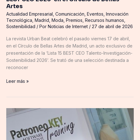
de
Artes
Bellas
Actualidad Empresarial
,
Comunicación
,
Eventos
,
Innovación
Artes
Tecnológica
,
Madrid
,
Moda
,
Premios
,
Recursos humanos
,
Sostenibilidad
/ Por
Noticias de Internet
/
27 de abril de 2026
La revista Urban Beat celebró el pasado viernes 17 de abril,
en el Círculo de Bellas Artes de Madrid, un acto exclusivo de
presentación de la ‘Lista 15 BEST CEO Talento-Investigación-
Sostenibilidad 2026’. Se trató de una selección destinada a
reconocer
Leer más »
El
tecnólogo
jerezano
Ignacio