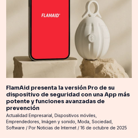
dispositivo
de
seguridad
con
una
App
más
potente
y
funciones
avanzadas
de
FlamAid presenta la versión Pro de su
prevención
dispositivo de seguridad con una App más
potente y funciones avanzadas de
prevención
Actualidad Empresarial
,
Dispositivos móviles
,
Emprendedores
,
Imágen y sonido
,
Moda
,
Sociedad
,
Software
/ Por
Noticias de Internet
/
16 de octubre de 2025